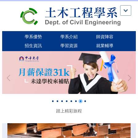
跳
到
主
要
內
學系優勢
學系介紹
師資陣容
容
區
招生資訊
學習資源
就業輔導
踏上精彩旅程